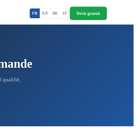
Devis gratuit
FR
EN
DE
IT
omande
 qualifié,