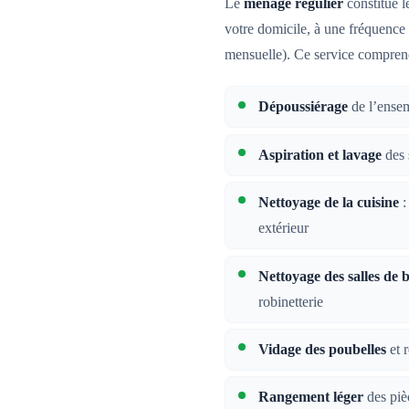
Le
ménage régulier
constitue le
votre domicile, à une fréquenc
mensuelle). Ce service compren
Dépoussiérage
de l’ensem
Aspiration et lavage
des 
Nettoyage de la cuisine
:
extérieur
Nettoyage des salles de 
robinetterie
Vidage des poubelles
et 
Rangement léger
des piè