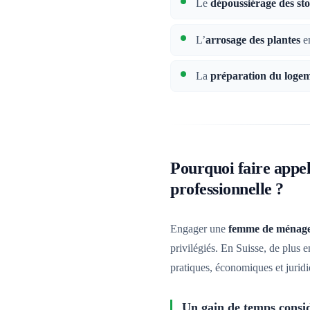
Le
dépoussiérage des sto
L’
arrosage des plantes
en
La
préparation du loge
Pourquoi faire appe
professionnelle ?
Engager une
femme de ménage 
privilégiés. En Suisse, de plus 
pratiques, économiques et juridi
Un gain de temps consi