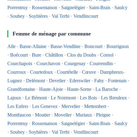
Porrentruy
·
Rossemaison
·
Saignelégier
·
Saint-Brais
·
Saulcy
·
Soubey
·
Soyhières
·
Val Terbi
·
Vendlincourt
Femme de ménage par commune
Alle
·
Basse-Allaine
·
Basse-Vendline
·
Boncourt
·
Bourrignon
·
Boécourt
·
Bure
·
Châtillon
·
Clos du Doubs
·
Cornol
·
Courchapoix
·
Courchavon
·
Courgenay
·
Courrendlin
·
Courroux
·
Courtedoux
·
Courtételle
·
Cœuve
·
Damphreux-
Lugnez
·
Delémont
·
Develier
·
Ederswiler
·
Fahy
·
Fontenais
·
Grandfontaine
·
Haute-Ajoie
·
Haute-Sorne
·
La Baroche
·
Lajoux
·
Le Bémont
·
Le Noirmont
·
Les Bois
·
Les Breuleux
·
Les Enfers
·
Les Genevez
·
Mervelier
·
Mettembert
·
Montfaucon
·
Moutier
·
Movelier
·
Muriaux
·
Pleigne
·
Porrentruy
·
Rossemaison
·
Saignelégier
·
Saint-Brais
·
Saulcy
·
Soubey
·
Soyhières
·
Val Terbi
·
Vendlincourt