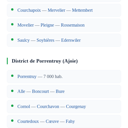
Courchapoix
—
Mervelier
—
Mettembert
Movelier
—
Pleigne
—
Rossemaison
Saulcy
—
Soyhières
—
Ederswiler
District de Porrentruy (Ajoie)
Porrentruy
— 7 000 hab.
Alle
—
Boncourt
—
Bure
Cornol
—
Courchavon
—
Courgenay
Courtedoux
—
Cœuve
—
Fahy