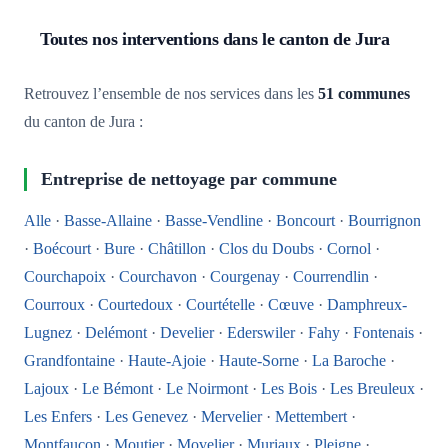
Toutes nos interventions dans le canton de Jura
Retrouvez l’ensemble de nos services dans les
51 communes
du canton de Jura :
Entreprise de nettoyage par commune
Alle
·
Basse-Allaine
·
Basse-Vendline
·
Boncourt
·
Bourrignon
·
Boécourt
·
Bure
·
Châtillon
·
Clos du Doubs
·
Cornol
·
Courchapoix
·
Courchavon
·
Courgenay
·
Courrendlin
·
Courroux
·
Courtedoux
·
Courtételle
·
Cœuve
·
Damphreux-
Lugnez
·
Delémont
·
Develier
·
Ederswiler
·
Fahy
·
Fontenais
·
Grandfontaine
·
Haute-Ajoie
·
Haute-Sorne
·
La Baroche
·
Lajoux
·
Le Bémont
·
Le Noirmont
·
Les Bois
·
Les Breuleux
·
Les Enfers
·
Les Genevez
·
Mervelier
·
Mettembert
·
Montfaucon
·
Moutier
·
Movelier
·
Muriaux
·
Pleigne
·