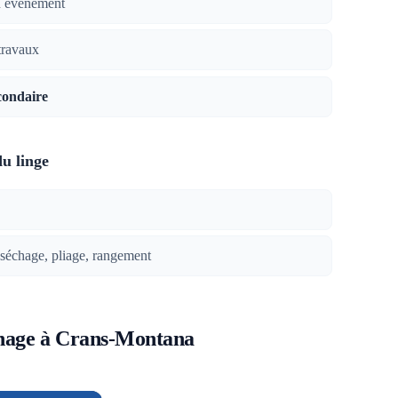
n événement
travaux
condaire
du linge
 séchage, pliage, rangement
nage à Crans-Montana