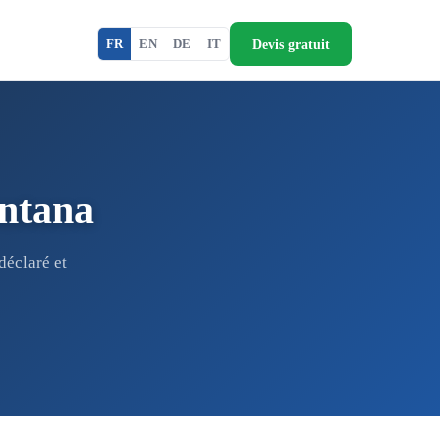
Devis gratuit
FR
EN
DE
IT
ntana
éclaré et