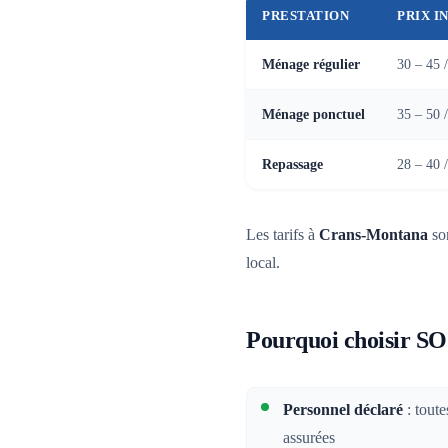
PRESTATION
PRIX I
Ménage régulier
30 – 45 
Ménage ponctuel
35 – 50 
Repassage
28 – 40 
Les tarifs à
Crans-Montana
son
local.
Pourquoi choisir S
Personnel déclaré
: tout
assurées