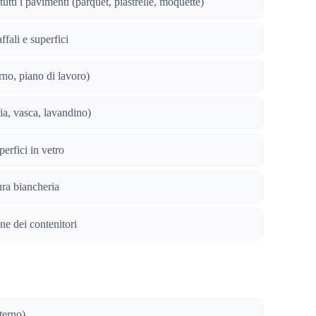
utti i pavimenti (parquet, piastrelle, moquette)
ffali e superfici
orno, piano di lavoro)
ia, vasca, lavandino)
erfici in vetro
ra biancheria
ne dei contenitori
sterno)