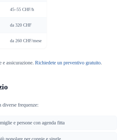
45–55 CHF/h
da 320 CHF
da 260 CHF/mese
le e assicurazione.
Richiedete un preventivo gratuito
.
zio
 diverse frequenze:
amiglie e persone con agenda fitta
più popolare per coppie e single