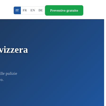
Preventivo gratuito
IT
FR
EN
DE
vizzera
lle pulizie
vo.