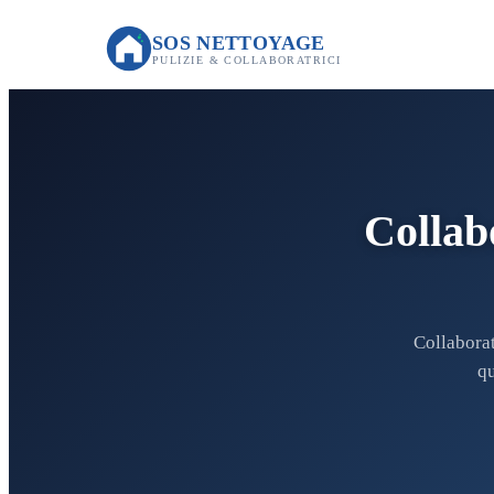
SOS NETTOYAGE
PULIZIE & COLLABORATRICI
Collab
Collaborat
qu