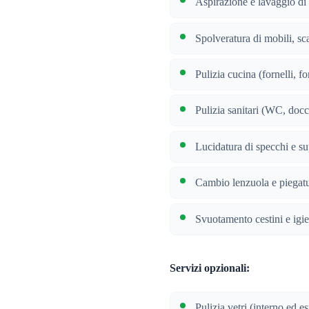
Aspirazione e lavaggio di t
Spolveratura di mobili, sca
Pulizia cucina (fornelli, f
Pulizia sanitari (WC, docc
Lucidatura di specchi e sup
Cambio lenzuola e piegatu
Svuotamento cestini e igie
Servizi opzionali:
Pulizia vetri (interno ed e