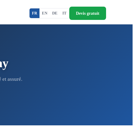
Devis gratuit
FR
EN
DE
IT
ny
et assuré.