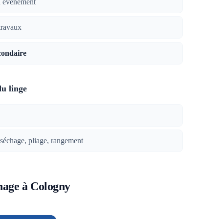
n événement
travaux
condaire
du linge
 séchage, pliage, rangement
nage à Cologny