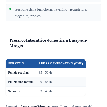
Gestione della biancheria: lavaggio, asciugatura,
piegatura, riposto
Prezzi collaboratrice domestica a Lussy-sur-
Morges
SERVIZIO
PREZZO INDICATIVO (CHF)
Pulizie regolari
35 – 50 /h
Pulizia una tantum
40 – 55 /h
Stiratura
33 – 45 /h
I prezzi a
Lussy-sur-Morges
sono allineati al mercato del