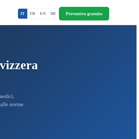
Preventivo gratuito
IT
FR
EN
DE
Svizzera
medici,
 alle norme