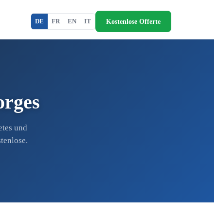
Kostenlose Offerte
DE
FR
EN
IT
orges
etes und
tenlose.