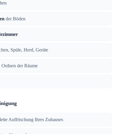
chen
en
der Böden
dezimmer
ächen, Spüle, Herd, Geräte
 Ordnen der Räume
inigung
lette Auffrischung Ihres Zuhauses