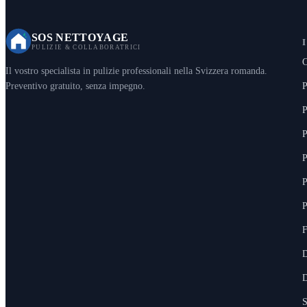
SOS NETTOYAGE
PULIZIE & COLLABORATRICI
C
Il vostro specialista in pulizie professionali nella Svizzera romanda.
P
Preventivo gratuito, senza impegno.
P
P
P
P
P
F
D
D
S