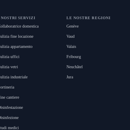
I NOSTRI SERVIZI
LE NOSTRE REGIONI
ollaboratrice domestica
Genève
ulizia fine locazione
Vaud
ulizia appartamento
Valais
ulizia uffici
Fribourg
ulizia vetri
Neuchâtel
ulizia industriale
Jura
ortineria
ine cantiere
isinfestazione
isinfezione
tudi medici