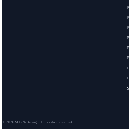
P
P
P
P
P
F
D
D
S
© 2026 SOS Nettoyage. Tutti i diritti riservati.