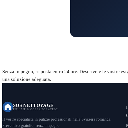
Richiedete il vostro preventivo 
Senza impegno, risposta entro 24 ore. Descrivete le vostre es
una soluzione adeguata.
SOS NETTOYAGE
PULIZIE & COLLABORATRICI
C
Il vostro specialista in pulizie professionali nella Svizzera romanda.
P
Preventivo gratuito, senza impegno.