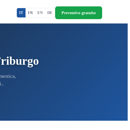
Preventivo gratuito
IT
FR
EN
DE
Friburgo
mestica,
..