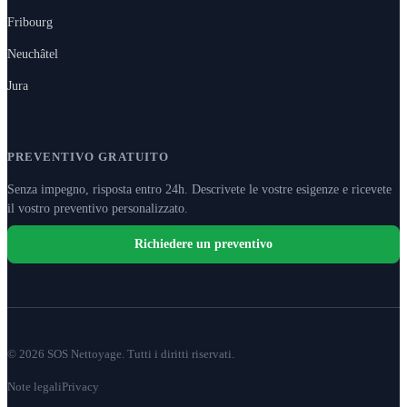
Fribourg
Neuchâtel
Jura
PREVENTIVO GRATUITO
Senza impegno, risposta entro 24h. Descrivete le vostre esigenze e ricevete
il vostro preventivo personalizzato.
Richiedere un preventivo
© 2026 SOS Nettoyage. Tutti i diritti riservati.
Note legali
Privacy