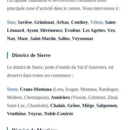
La capitale valaisanne et ses environs constituent notre
principale zone d’activité dans le canton. Nous intervenons à :
Sion
,
Savièse
,
Grimisuat
,
Arbaz
,
Conthey
,
Vétroz
,
Saint-
Léonard
,
Ayent
,
Hérémence
,
Evolène
,
Les Agettes
,
Vex
,
Nax
,
Mase
,
Saint-Martin
,
Salins
,
Veysonnaz
District de Sierre
Le district de Sierre, porte d’entrée du Val d’Anniviers, est
desservi dans toutes ses communes :
Sierre
,
Crans-Montana
(Lens, Icogne, Montana, Randogne,
Mollens, Chermignon),
Anniviers
(Vissoie, Grimentz, Zinal,
Saint-Luc, Chandolin),
Chalais
,
Grône
,
Miège
,
Salquenen
,
Venthône
,
Veyras
,
Noble-Contrée