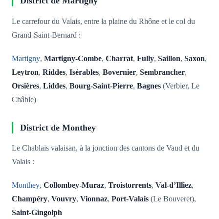
District de Martigny
Le carrefour du Valais, entre la plaine du Rhône et le col du
Grand-Saint-Bernard :
Martigny
,
Martigny-Combe
,
Charrat
,
Fully
,
Saillon
,
Saxon
,
Leytron
,
Riddes
,
Isérables
,
Bovernier
,
Sembrancher
,
Orsières
,
Liddes
,
Bourg-Saint-Pierre
,
Bagnes
(Verbier, Le
Châble)
District de Monthey
Le Chablais valaisan, à la jonction des cantons de Vaud et du
Valais :
Monthey
,
Collombey-Muraz
,
Troistorrents
,
Val-d’Illiez
,
Champéry
,
Vouvry
,
Vionnaz
,
Port-Valais
(Le Bouveret),
Saint-Gingolph