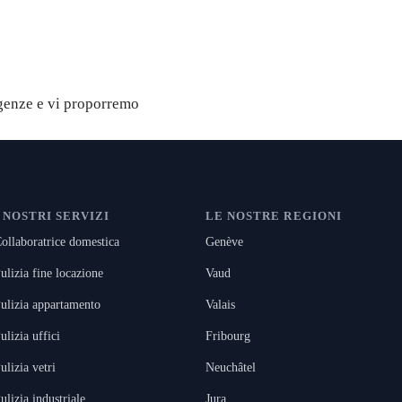
gratuito
igenze e vi proporremo
I NOSTRI SERVIZI
LE NOSTRE REGIONI
ollaboratrice domestica
Genève
ulizia fine locazione
Vaud
ulizia appartamento
Valais
ulizia uffici
Fribourg
ulizia vetri
Neuchâtel
ulizia industriale
Jura