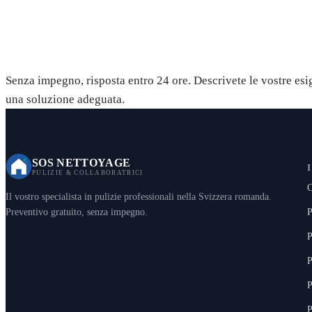
Richiedete il vostro preventivo 
Senza impegno, risposta entro 24 ore. Descrivete le vostre es
una soluzione adeguata.
SOS NETTOYAGE
PULIZIE & COLLABORATRICI
C
Il vostro specialista in pulizie professionali nella Svizzera romanda.
P
Preventivo gratuito, senza impegno.
P
P
P
P