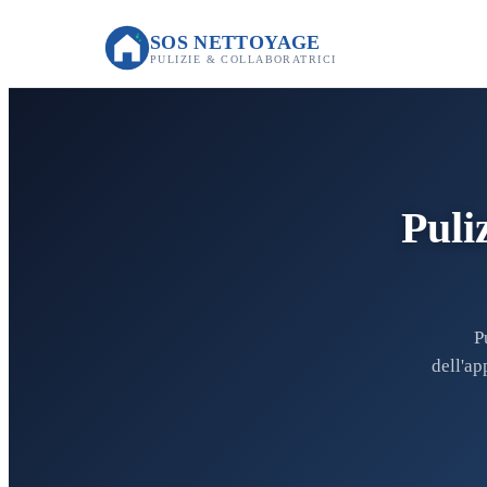
SOS NETTOYAGE
PULIZIE & COLLABORATRICI
Puli
P
dell'ap