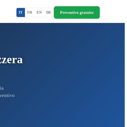
Preventivo gratuito
IT
FR
EN
DE
zzera
ia
eventivo