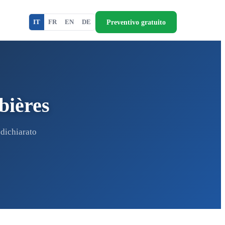
Preventivo gratuito
IT
FR
EN
DE
bières
 dichiarato