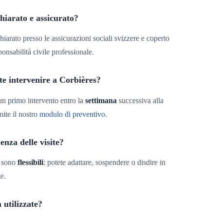
chiarato e assicurato?
chiarato presso le assicurazioni sociali svizzere e coperto
ponsabilità civile professionale.
te intervenire a Corbières?
un primo intervento entro la
settimana
successiva alla
mite il nostro
modulo di preventivo
.
nza delle visite?
i sono
flessibili
: potete adattare, sospendere o disdire in
e.
 utilizzate?