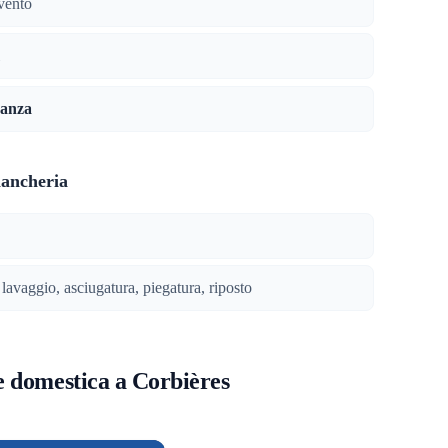
vento
canza
iancheria
 lavaggio, asciugatura, piegatura, riposto
e domestica a Corbières