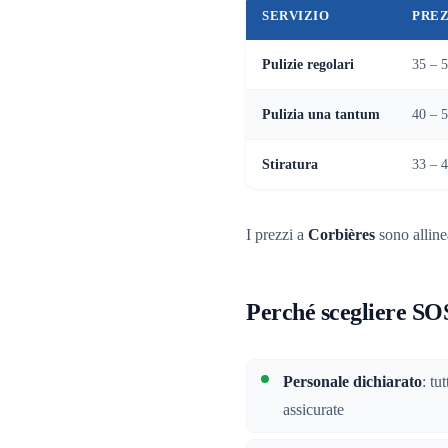
SERVIZIO
PREZ
Pulizie regolari
35 – 5
Pulizia una tantum
40 – 5
Stiratura
33 – 4
I prezzi a
Corbières
sono alline
Perché scegliere SO
Personale dichiarato
: tu
assicurate