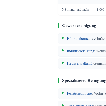
5 Zimmer und mehr
1 000 
Gewerbereinigung
Büroreinigung
: regelmäss
Industriereinigung
: Werkst
Hausverwaltung
: Gemeins
Spezialisierte Reinigun
Fensterreinigung
: Wohn- 
Teppichreinigung
: Fleck