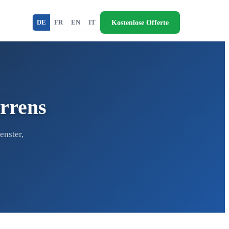
Kostenlose Offerte
DE
FR
EN
IT
arrens
enster,
.