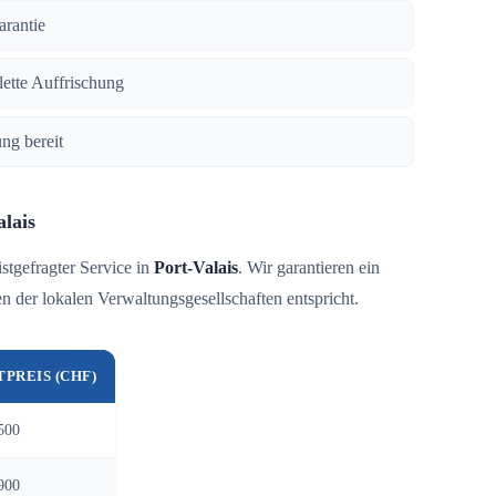
arantie
lette Auffrischung
ng bereit
lais
istgefragter Service in
Port-Valais
. Wir garantieren ein
 der lokalen Verwaltungsgesellschaften entspricht.
TPREIS (CHF)
500
900