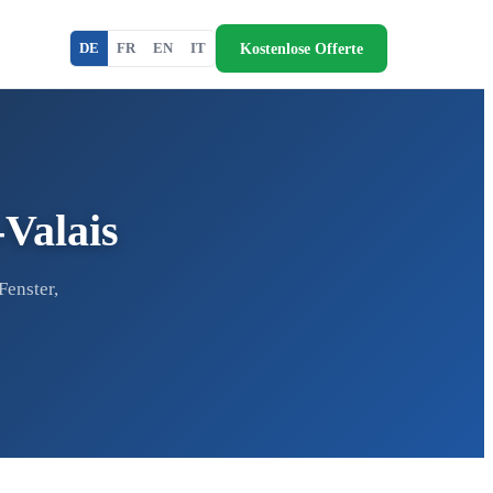
Kostenlose Offerte
DE
FR
EN
IT
-Valais
Fenster,
.