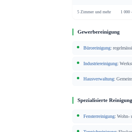
5 Zimmer und mehr
1 000 
Gewerbereinigung
Büroreinigung
: regelmäss
Industriereinigung
: Werkst
Hausverwaltung
: Gemeins
Spezialisierte Reinigun
Fensterreinigung
: Wohn- 
Teppichreinigung
: Fleck