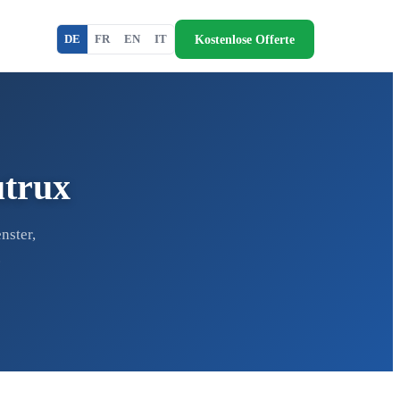
Kostenlose Offerte
DE
FR
EN
IT
utrux
nster,
.