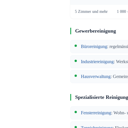
5 Zimmer und mehr
1 000 
Gewerbereinigung
Büroreinigung
: regelmäss
Industriereinigung
: Werkst
Hausverwaltung
: Gemeins
Spezialisierte Reinigun
Fensterreinigung
: Wohn- 
Teppichreinigung
: Fleck