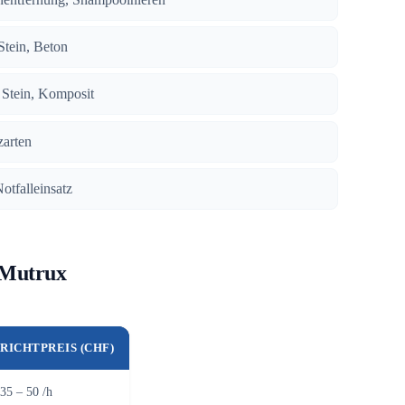
 Stein, Beton
, Stein, Komposit
zarten
Notfalleinsatz
 Mutrux
RICHTPREIS (CHF)
35 – 50 /h