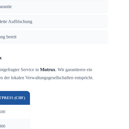
arantie
lette Auffrischung
ng bereit
x
istgefragter Service in
Mutrux
. Wir garantieren ein
 der lokalen Verwaltungsgesellschaften entspricht.
TPREIS (CHF)
500
900