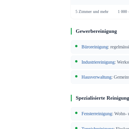
5 Zimmer und mehr
1 000 
Gewerbereinigung
Büroreinigung
: regelmäss
Industriereinigung
: Werkst
Hausverwaltung
: Gemeins
Spezialisierte Reinigun
Fensterreinigung
: Wohn- 
Teppichreinigung
: Fleck