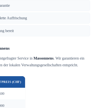
arantie
lette Auffrischung
ng bereit
nnens
istgefragter Service in
Massonnens
. Wir garantieren ein
 der lokalen Verwaltungsgesellschaften entspricht.
TPREIS (CHF)
500
900