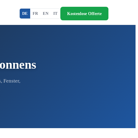
Kostenlose Offerte
DE
FR
EN
IT
sonnens
 Fenster,
.