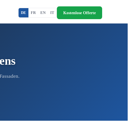
Kostenlose Offerte
DE
FR
EN
IT
Lens
 Fassaden.