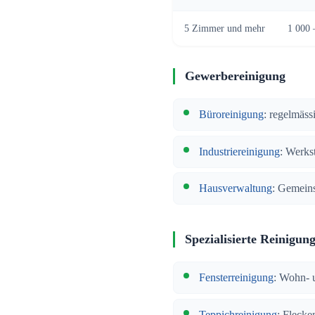
5 Zimmer und mehr
1 000 
Gewerbereinigung
Büroreinigung
: regelmäss
Industriereinigung
: Werkst
Hausverwaltung
: Gemeins
Spezialisierte Reinigun
Fensterreinigung
: Wohn- 
Teppichreinigung
: Fleck