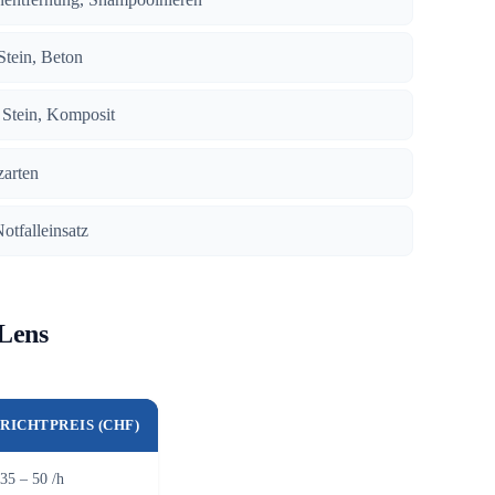
 Stein, Beton
, Stein, Komposit
zarten
Notfalleinsatz
 Lens
RICHTPREIS (CHF)
35 – 50 /h