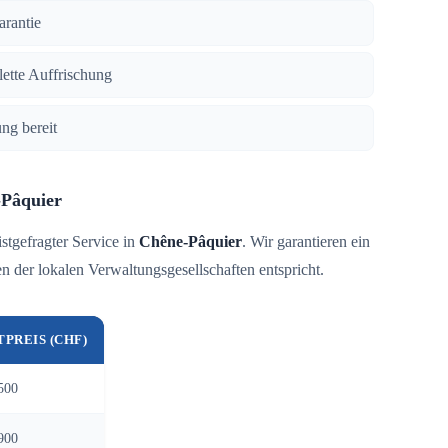
arantie
lette Auffrischung
ng bereit
-Pâquier
istgefragter Service in
Chêne-Pâquier
. Wir garantieren ein
 der lokalen Verwaltungsgesellschaften entspricht.
TPREIS (CHF)
500
900