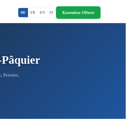
Kostenlose Offerte
DE
FR
EN
IT
-Pâquier
 Fenster,
.