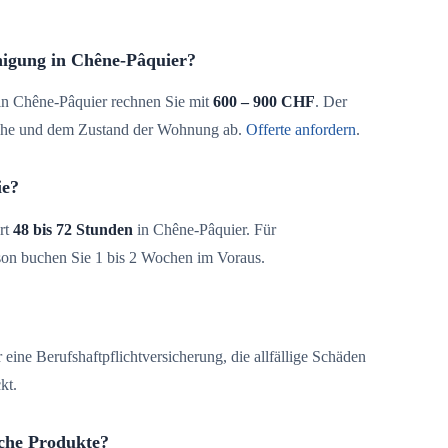
nigung in Chêne-Pâquier?
n Chêne-Pâquier rechnen Sie mit
600 – 900 CHF
. Der
äche und dem Zustand der Wohnung ab.
Offerte anfordern
.
ie?
rt
48 bis 72 Stunden
in Chêne-Pâquier. Für
son buchen Sie 1 bis 2 Wochen im Voraus.
 eine Berufshaftpflichtversicherung, die allfällige Schäden
kt.
che Produkte?