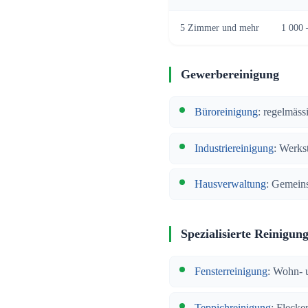
5 Zimmer und mehr
1 000 
Gewerbereinigung
Büroreinigung
: regelmäss
Industriereinigung
: Werkst
Hausverwaltung
: Gemeins
Spezialisierte Reinigun
Fensterreinigung
: Wohn- 
Teppichreinigung
: Fleck