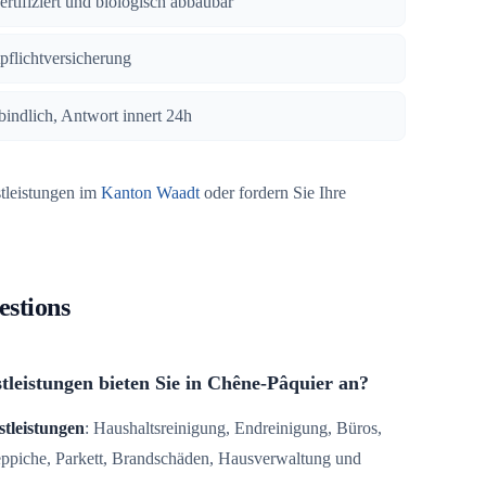
zertifiziert und biologisch abbaubar
tpflichtversicherung
bindlich, Antwort innert 24h
stleistungen im
Kanton Waadt
oder fordern Sie Ihre
estions
tleistungen bieten Sie in Chêne-Pâquier an?
stleistungen
: Haushaltsreinigung, Endreinigung, Büros,
Teppiche, Parkett, Brandschäden, Hausverwaltung und