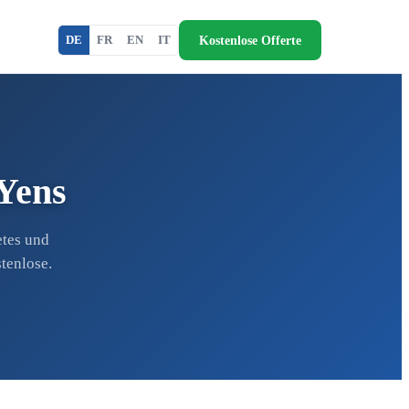
Kostenlose Offerte
DE
FR
EN
IT
-Yens
etes und
tenlose.