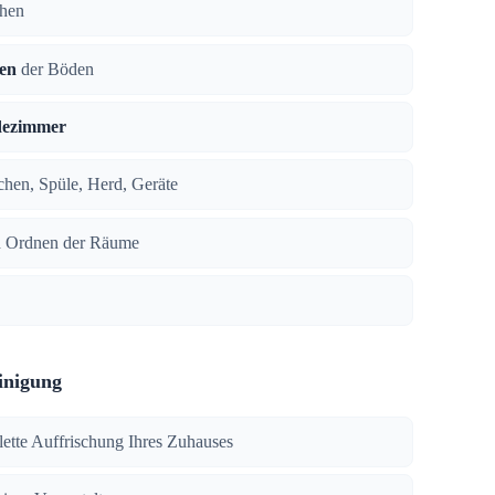
chen
en
der Böden
dezimmer
ächen, Spüle, Herd, Geräte
 Ordnen der Räume
inigung
lette Auffrischung Ihres Zuhauses