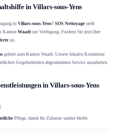
ltshilfe in Villars-sous-Yens
inigung in
Villars-sous-Yens
?
SOS Nettoyage
stellt
zen Kanton
Waadt
zur Verfügung. Fordern Sie jetzt Ihre
ferte
an.
ns
gehört zum Kanton Waadt. Unsere lokalen Kenntnisse
 örtlichen Gegebenheiten abgestimmten Service anzubieten.
nstleistungen in Villars-sous-Yens
g
tliche
Pflege, damit Ihr Zuhause sauber bleibt: