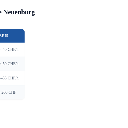
fe Neuenburg
REIS
5–40 CHF/h
0–50 CHF/h
5–55 CHF/h
b 260 CHF