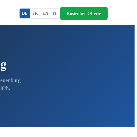
Kostenlose Offerte
DE
FR
EN
IT
rg
Neuenburg
HF/h.