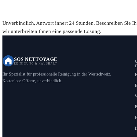
Fordern Sie Ihre kostenlose Off
Unverbindlich, Antwort innert 24 Stunden. Beschreiben Sie I
wir unterbreiten Ihnen eine passende Lösung.
SOS NETTOYAGE
REINIGUNG & HAUSHALT
Ihr Spezialist für professionelle Reinigung in der Westschweiz.
H
Kostenlose Offerte, unverbindlich.
E
W
B
F
I