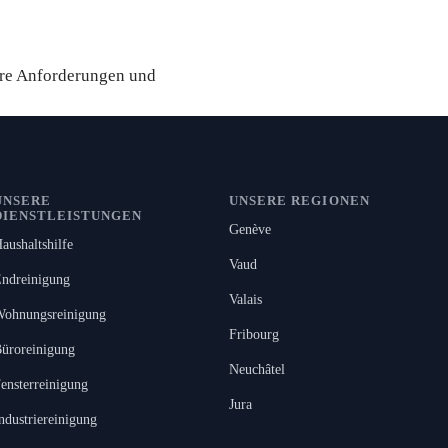
erte an
hre Anforderungen und
UNSERE
UNSERE REGIONEN
DIENSTLEISTUNGEN
Genève
aushaltshilfe
Vaud
ndreinigung
Valais
ohnungsreinigung
Fribourg
üroreinigung
Neuchâtel
ensterreinigung
Jura
ndustriereinigung