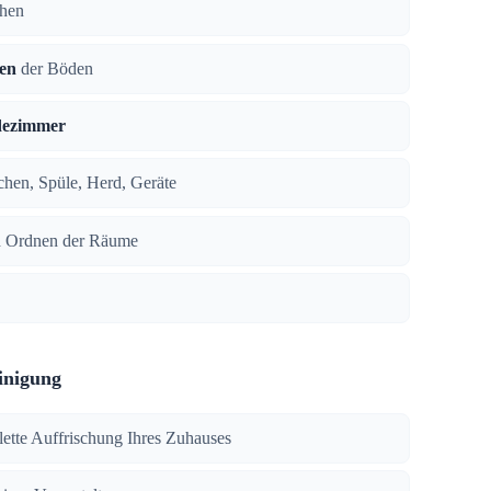
chen
en
der Böden
dezimmer
ächen, Spüle, Herd, Geräte
 Ordnen der Räume
inigung
lette Auffrischung Ihres Zuhauses