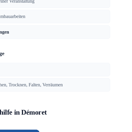
iner Veranstaltung
Umbauarbeiten
ngen
ge
en, Trocknen, Falten, Verräumen
hilfe in Démoret