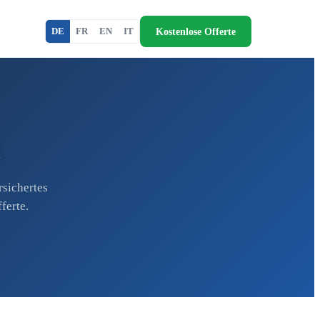
Kostenlose Offerte
DE
FR
EN
IT
rsichertes
ferte.