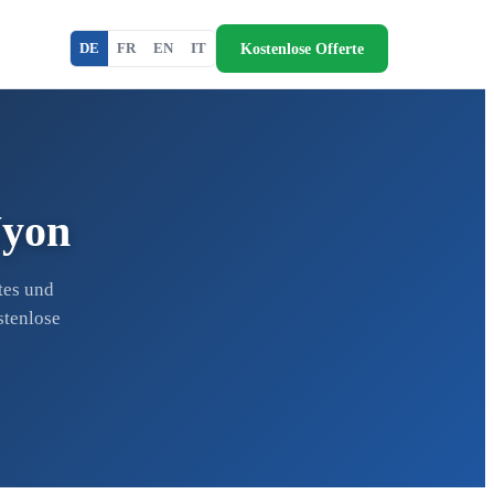
Kostenlose Offerte
DE
FR
EN
IT
Nyon
tes und
stenlose