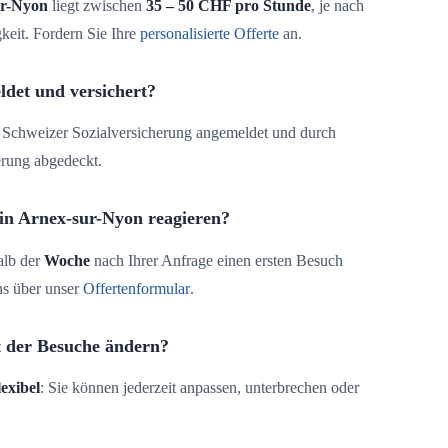
ur-Nyon
liegt zwischen
35 – 50 CHF pro Stunde
, je nach
keit. Fordern Sie Ihre
personalisierte Offerte
an.
ldet und versichert?
der Schweizer Sozialversicherung angemeldet und durch
erung abgedeckt.
 in Arnex-sur-Nyon reagieren?
alb der
Woche
nach Ihrer Anfrage einen ersten Besuch
ns über unser
Offertenformular
.
t der Besuche ändern?
lexibel
: Sie können jederzeit anpassen, unterbrechen oder