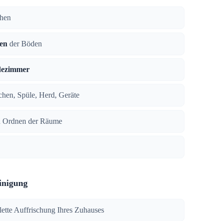
chen
en
der Böden
dezimmer
ächen, Spüle, Herd, Geräte
 Ordnen der Räume
inigung
lette Auffrischung Ihres Zuhauses