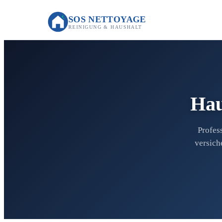
SOS NETTOYAGE
REINIGUNG & HAUSHALT
Hau
Profes
versich